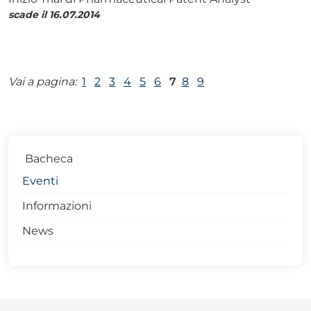
scade il 16.07.2014
Vai a pagina:
1
2
3
4
5
6
7
8
9
Bacheca
Eventi
Informazioni
News